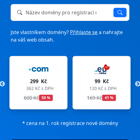
Název domény k registraci nebo převodu
Jste vlastníkem domény?
Přihlaste se
a nahrajte
na váš web obsah.
č
99 Kč
275 Kč
 DPH
120 Kč s DPH
333 Kč s DPH
169 Kč
299 Kč
 %
41 %
8 %
* cena na 1. rok registrace nové domény